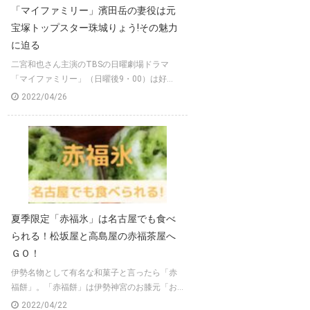
「マイファミリー」濱田岳の妻役は元
宝塚トップスター珠城りょう!その魅力
に迫る
二宮和也さん主演のTBSの日曜劇場ドラマ
「マイファミリー」（日曜後9・00）は好...
2022/04/26
夏季限定「赤福氷」は名古屋でも食べ
られる！松坂屋と高島屋の赤福茶屋へ
ＧＯ！
伊勢名物として有名な和菓子と言ったら「赤
福餅」。「赤福餅」は伊勢神宮のお膝元「お...
2022/04/22