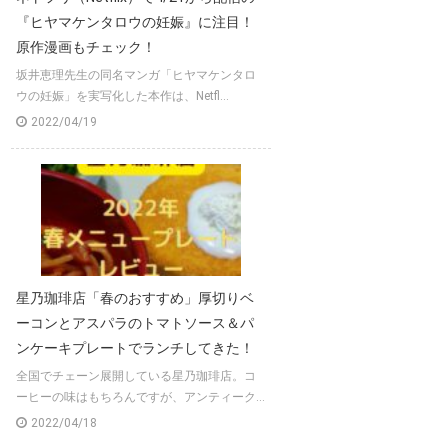
『ヒヤマケンタロウの妊娠』に注目！
原作漫画もチェック！
坂井恵理先生の同名マンガ「ヒヤマケンタロ
ウの妊娠」を実写化した本作は、Netfl...
2022/04/19
星乃珈琲店「春のおすすめ」厚切りベ
ーコンとアスパラのトマトソース＆パ
ンケーキプレートでランチしてきた！
全国でチェーン展開している星乃珈琲店。コ
ーヒーの味はもちろんですが、アンティーク...
2022/04/18