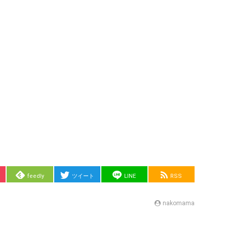
feedly
ツイート
LINE
RSS
nakomama