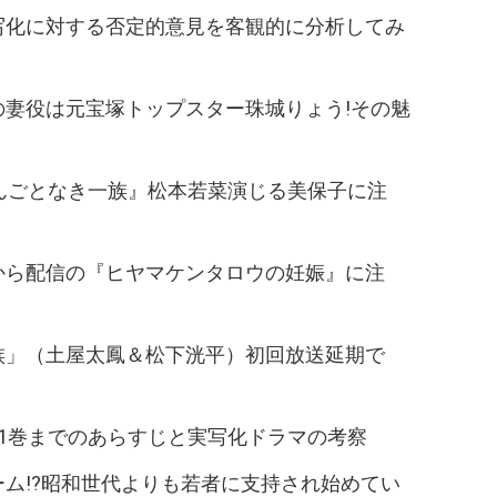
写化に対する否定的意見を客観的に分析してみ
の妻役は元宝塚トップスター珠城りょう!その魅
んごとなき一族』松本若菜演じる美保子に注
/21から配信の『ヒヤマケンタロウの妊娠』に注
族」（土屋太鳳＆松下洸平）初回放送延期で
1巻までのあらすじと実写化ドラマの考察
ム!?昭和世代よりも若者に支持され始めてい