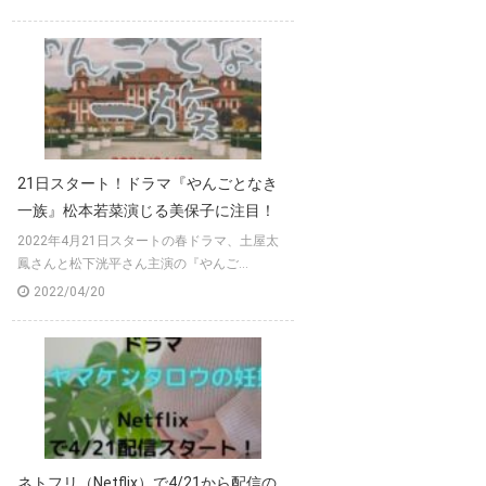
21日スタート！ドラマ『やんごとなき
一族』松本若菜演じる美保子に注目！
2022年4月21日スタートの春ドラマ、土屋太
鳳さんと松下洸平さん主演の『やんご...
2022/04/20
ネトフリ（Netflix）で4/21から配信の