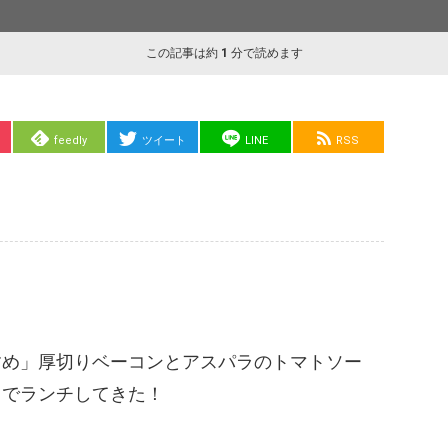
この記事は約
1
分で読めます
feedly
ツイート
LINE
RSS
すめ」厚切りベーコンとアスパラのトマトソー
トでランチしてきた！