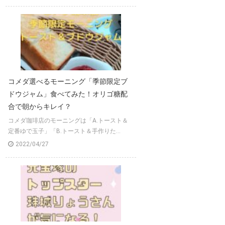
コメダ選べるモーニング「季節限定ブ
ドウジャム」食べてみた！オリゴ糖配
合で朝からキレイ？
コメダ珈琲店のモーニングは「A.トースト＆
定番ゆで玉子」「B.トースト＆手作りた...
2022/04/27