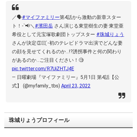
／
🗣
#マイファミリー
第4話から激動の新章スター
ト！-`📢
＼
#濱田岳
さん演じる東堂樹生の妻·東堂亜
希役として元宝塚歌劇団トップスター
#珠城りょう
さんが決定👏🏻 ̖́-
初のテレビドラマ出演でどんな妻
の顔を見せてくれるのか…!?誘拐事件と何の関わり
があるのか…
ご注目ください！🧐
pic.twitter.com/R7UiZHTJ4E
— 日曜劇場『マイファミリー』5月1日 第4話【公
式】 (@myfamily_tbs)
April 23, 2022
珠城りょうプロフィール