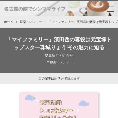
名古屋の隣でシンママライフ
ホーム
›
娯楽・レジャー
›
「マイファミリー」濱田岳の妻役は元宝塚トップ
「マイファミリー」濱田岳の妻役は元宝塚ト
ップスター珠城りょう!その魅力に迫る
更新
2022/04/26
娯楽・レジャー
この記事は約
7
分で読めます