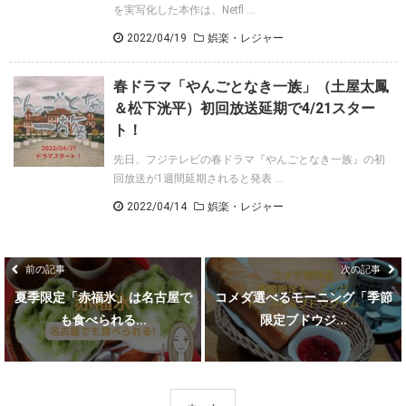
を実写化した本作は、Netfl ...
2022/04/19
娯楽・レジャー
春ドラマ「やんごとなき一族」（土屋太鳳
＆松下洸平）初回放送延期で4/21スター
ト！
先日、フジテレビの春ドラマ『やんごとなき一族』の初
回放送が1週間延期されると発表 ...
2022/04/14
娯楽・レジャー
前の記事
次の記事
夏季限定「赤福氷」は名古屋で
コメダ選べるモーニング「季節
も食べられる...
限定ブドウジ...