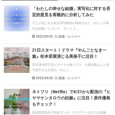
「わたしの幸せな結婚」実写化に対する否
定的意見を客観的に分析してみた
アニメ化に引き続き実写映画が発表された「わたしの幸
せな結婚」について。 ネット上 ...
2022/05/02
娯楽・レジャー
21日スタート！ドラマ『やんごとなき一
族』松本若菜演じる美保子に注目！
2022年4月21日スタートの春ドラマ、土屋太鳳さんと松
下洸平さん主演の『やんご ...
2022/04/20
娯楽・レジャー
ネトフリ（Netflix）で4/21から配信の『ヒ
ヤマケンタロウの妊娠』に注目！原作漫画
もチェック！
坂井恵理先生の同名マンガ「ヒヤマケンタロウの妊娠」