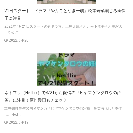
21日スタート！ドラマ『やんごとなき一族』松本若菜演じる美保
子に注目！
2022年4月21日スタートの春ドラマ、土屋太鳳さんと松下洸平さん主演の
『やんご...
2022/04/20
ネトフリ（Netflix）で4/21から配信の『ヒヤマケンタロウの妊
娠』に注目！原作漫画もチェック！
坂井恵理先生の同名マンガ「ヒヤマケンタロウの妊娠」を実写化した本作
は、Netfl...
2022/04/19