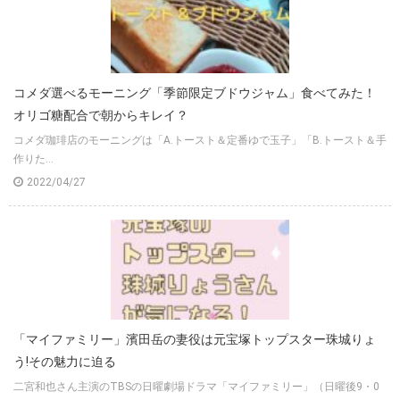
コメダ選べるモーニング「季節限定ブドウジャム」食べてみた！
オリゴ糖配合で朝からキレイ？
コメダ珈琲店のモーニングは「A.トースト＆定番ゆで玉子」「B.トースト＆手
作りた...
2022/04/27
「マイファミリー」濱田岳の妻役は元宝塚トップスター珠城りょ
う!その魅力に迫る
二宮和也さん主演のTBSの日曜劇場ドラマ「マイファミリー」（日曜後9・0