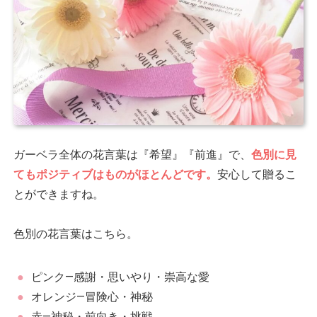
ガーベラ全体の花言葉は『希望』『前進』で、
色別に見
てもポジティブはものがほとんどです。
安心して贈るこ
とができますね。
色別の花言葉はこちら。
ピンク―感謝・思いやり・崇高な愛
オレンジ―冒険心・神秘
赤―神秘・前向き・挑戦