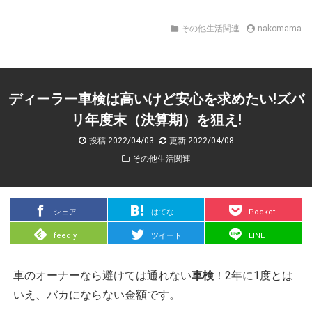
その他生活関連
nakomama
ディーラー車検は高いけど安心を求めたい!ズバ
リ年度末（決算期）を狙え!
投稿 2022/04/03
更新 2022/04/08
その他生活関連
シェア
はてな
Pocket
feedly
ツイート
LINE
車のオーナーなら避けては通れない
車検
！2年に1度とは
いえ、バカにならない金額です。