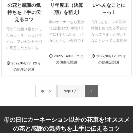
の花と感謝の気
リ年度末（決算
いへんなことに
持ちを上手に伝
期）を狙え!
～っ！
えるコツ
車のオーナーなら避け
3月になり、スギ花粉
ては通れない車検！2
情報も気になる季節に
母の日の贈り物といっ
年に1度とはいえ、バ
なってきましたが…今
たらカーネーションで
カにならない金額です
なんといっても黄砂が
すね。プレゼントを別
...
...
に用意したとしても、
...
2022/04/03
そ
2022/03/12
そ
の他生活関連
の他生活関連
2022/04/17
そ
の他生活関連
ホーム
Page 1 / 1
1
母の日にカーネーション以外の花束を!オススメ
の花と感謝の気持ちを上手に伝えるコツ