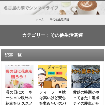
名古屋の隣でシンママライフ
ホーム
›
その他生活関連
カテゴリー：その他生活関連
記事一覧
母の日にカーネ
ディーラー車検
黄砂の時期がや
ーション以外の
は高いけど安心
ってきた！黒ボ
花束を!オススメ
を求めたい!ズバ
ティの愛車がた