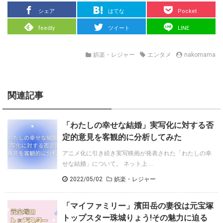
シェア
はてな
Pocket
feedly
ツイート
LINE
娯楽・レジャー
エンタメ
nakomama
関連記事
「わたしの幸せな結婚」実写化に対する否
定的意見を客観的に分析してみた
アニメ化に引き続き実写映画が発表された「わたしの幸
せな結婚」について。 ネット上 ...
2022/05/02
娯楽・レジャー
「マイファミリー」濱田岳の妻役は元宝塚
トップスター珠城りょう!その魅力に迫る