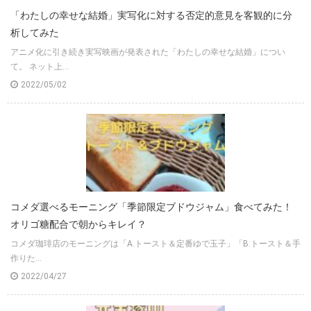
「わたしの幸せな結婚」実写化に対する否定的意見を客観的に分
析してみた
アニメ化に引き続き実写映画が発表された「わたしの幸せな結婚」につい
て。 ネット上...
2022/05/02
コメダ選べるモーニング「季節限定ブドウジャム」食べてみた！
オリゴ糖配合で朝からキレイ？
コメダ珈琲店のモーニングは「A.トースト＆定番ゆで玉子」「B.トースト＆手
作りた...
2022/04/27