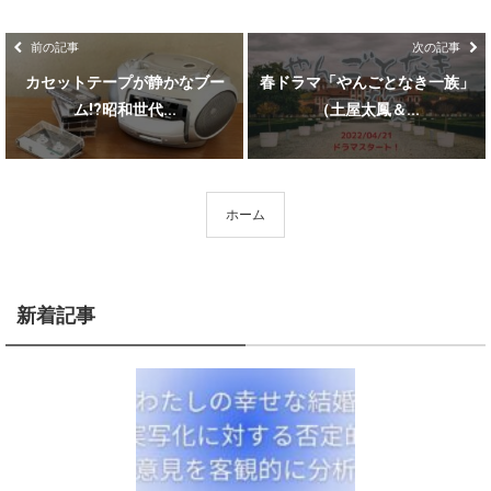
前の記事
次の記事
カセットテープが静かなブー
春ドラマ「やんごとなき一族」
ム!?昭和世代...
（土屋太鳳＆...
ホーム
新着記事