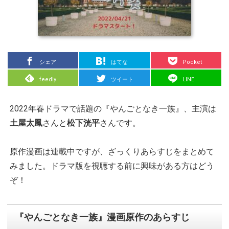
シェア
はてな
Pocket
feedly
ツイート
LINE
2022年春ドラマで話題の『やんごとなき一族』、主演は
土屋太鳳
さんと
松下洸平
さんです。
原作漫画は連載中ですが、ざっくりあらすじをまとめて
みました。ドラマ版を視聴する前に興味がある方はどう
ぞ！
『やんごとなき一族』漫画原作のあらすじ