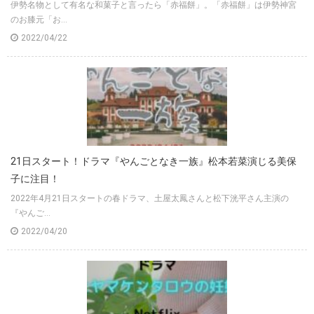
伊勢名物として有名な和菓子と言ったら「赤福餅」。「赤福餅」は伊勢神宮
のお膝元「お...
2022/04/22
21日スタート！ドラマ『やんごとなき一族』松本若菜演じる美保
子に注目！
2022年4月21日スタートの春ドラマ、土屋太鳳さんと松下洸平さん主演の
『やんご...
2022/04/20