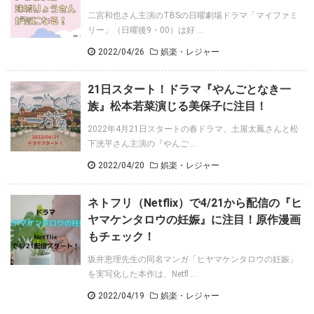
二宮和也さん主演のTBSの日曜劇場ドラマ「マイファミ
リー」（日曜後9・00）は好 ...
2022/04/26
娯楽・レジャー
21日スタート！ドラマ『やんごとなき一
族』松本若菜演じる美保子に注目！
2022年4月21日スタートの春ドラマ、土屋太鳳さんと松
下洸平さん主演の『やんご ...
2022/04/20
娯楽・レジャー
ネトフリ（Netflix）で4/21から配信の『ヒ
ヤマケンタロウの妊娠』に注目！原作漫画
もチェック！
坂井恵理先生の同名マンガ「ヒヤマケンタロウの妊娠」
を実写化した本作は、Netfl ...
2022/04/19
娯楽・レジャー