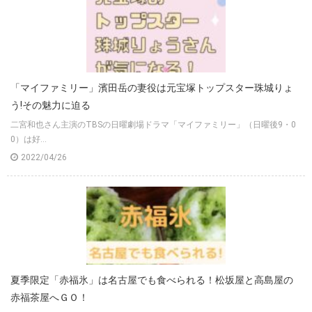
「マイファミリー」濱田岳の妻役は元宝塚トップスター珠城りょ
う!その魅力に迫る
二宮和也さん主演のTBSの日曜劇場ドラマ「マイファミリー」（日曜後9・0
0）は好...
2022/04/26
夏季限定「赤福氷」は名古屋でも食べられる！松坂屋と高島屋の
赤福茶屋へＧＯ！