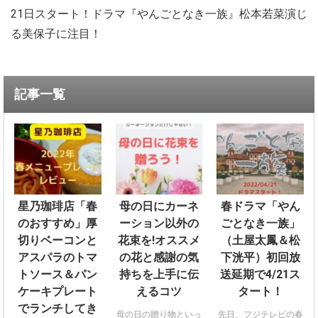
21日スタート！ドラマ『やんごとなき一族』松本若菜演じ
る美保子に注目！
記事一覧
星乃珈琲店「春
母の日にカーネ
春ドラマ「やん
のおすすめ」厚
ーション以外の
ごとなき一族」
切りベーコンと
花束を!オススメ
（土屋太鳳＆松
アスパラのトマ
の花と感謝の気
下洸平）初回放
トソース＆パン
持ちを上手に伝
送延期で4/21ス
ケーキプレート
えるコツ
タート！
でランチしてき
母の日の贈り物といっ
先日、フジテレビの春