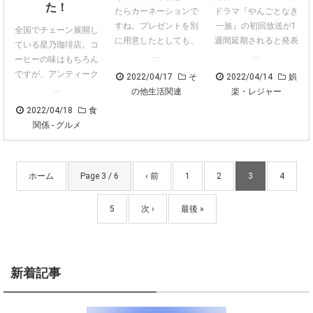
た！
たらカーネーションで
ドラマ『やんごとなき
すね。プレゼントを別
一族』の初回放送が1
全国でチェーン展開し
に用意したとしても、
週間延期されると発表
ている星乃珈琲店。コ
...
...
ーヒーの味はもちろん
ですが、アンティーク
2022/04/17
そ
2022/04/14
娯
...
の他生活関連
楽・レジャー
2022/04/18
食
関係 - グルメ
ホーム
Page 3 / 6
‹ 前
1
2
3
4
5
次 ›
最後 »
新着記事