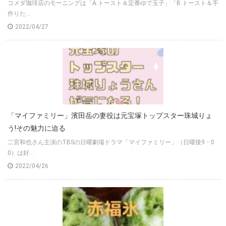
コメダ珈琲店のモーニングは「A.トースト＆定番ゆで玉子」「B.トースト＆手
作りた...
2022/04/27
「マイファミリー」濱田岳の妻役は元宝塚トップスター珠城りょ
う!その魅力に迫る
二宮和也さん主演のTBSの日曜劇場ドラマ「マイファミリー」（日曜後9・0
0）は好...
2022/04/26