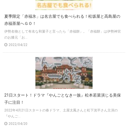
夏季限定「赤福氷」は名古屋でも食べられる！松坂屋と高島屋の
赤福茶屋へＧＯ！
伊勢名物として有名な和菓子と言ったら「赤福餅」。「赤福餅」は伊勢神宮
のお膝元「お...
2022/04/22
21日スタート！ドラマ『やんごとなき一族』松本若菜演じる美保
子に注目！
2022年4月21日スタートの春ドラマ、土屋太鳳さんと松下洸平さん主演の
『やんご...
2022/04/20